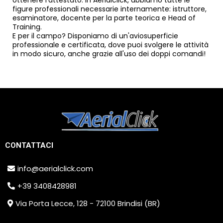
figure professionali necessarie internamente: istruttore,
esaminatore, docente per la parte teorica e Head of
Training.
E per il campo? Disponiamo di un'aviosuperficie
professionale e certificata, dove puoi svolgere le attività
in modo sicuro, anche grazie all'uso dei doppi comandi!
CONTATTACI
info@aerialclick.com
+39 3408428981
Via Porta Lecce, 128 - 72100 Brindisi (BR)