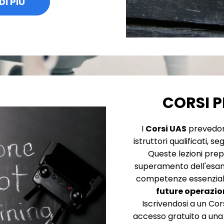
DI PIÙ
CORSI P
I
Corsi UAS
prevedo
istruttori qualificati, seg
Queste lezioni prepa
superamento dell'esam
competenze essenziali
future operazio
Iscrivendosi a un Cors
accesso gratuito a una