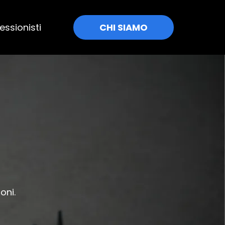
essionisti
CHI SIAMO
oni.