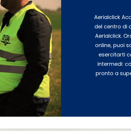
Aerialclick A
del centro di
Aerialclick. O
online, puoi s
esercitarti 
intermedi: c
pronto a sup