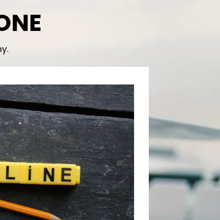
IONE
y.