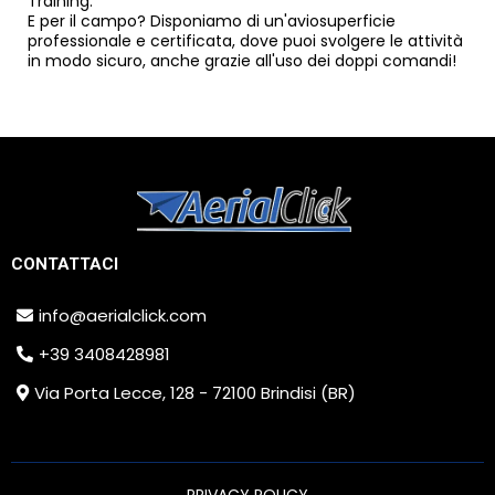
Training.
E per il campo? Disponiamo di un'aviosuperficie
professionale e certificata, dove puoi svolgere le attività
in modo sicuro, anche grazie all'uso dei doppi comandi!
CONTATTACI
info@aerialclick.com
+39 3408428981
Via Porta Lecce, 128 - 72100 Brindisi (BR)